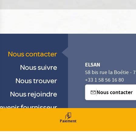
Nous contacter
ELSAN
Nous suivre
58 bis rue la Boétie - 
Nous trouver
+33 1 58 56 16 80
Nous contacter
Nous rejoindre
evenir fournisseur
sez vos Options
s paramètres de confidentialité, en garantissant la con
-
-
Paiement
-
Gestion des cookies
Droits & Devoirs
Agence digitale : VOID