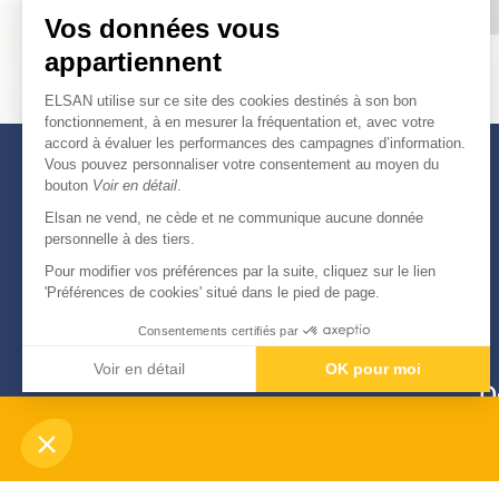
Vos données vous
appartiennent
ELSAN utilise sur ce site des cookies destinés à son bon
fonctionnement, à en mesurer la fréquentation et, avec votre
accord à évaluer les performances des campagnes d’information.
Vous pouvez personnaliser votre consentement au moyen du
bouton
Voir en détail
.
Elsan ne vend, ne cède et ne communique aucune donnée
personnelle à des tiers.
Pour modifier vos préférences par la suite, cliquez sur le lien
'Préférences de cookies' situé dans le pied de page.
Consentements certifiés par
Voir en détail
OK pour moi
D
Axeptio consent
Plateforme de Gestion du Consentement : Personnali
Notre plateforme vous permet d'adapter et de gérer vo
-
© Copyright 2026
Elsan
Mentions Légales
Données personnelles