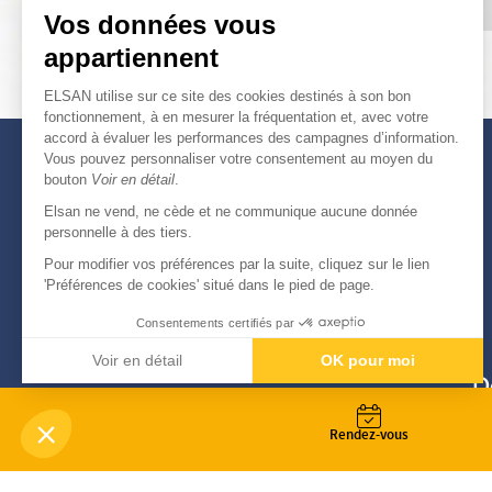
Vos données vous
appartiennent
ELSAN utilise sur ce site des cookies destinés à son bon
fonctionnement, à en mesurer la fréquentation et, avec votre
accord à évaluer les performances des campagnes d’information.
Vous pouvez personnaliser votre consentement au moyen du
bouton
Voir en détail
.
Elsan ne vend, ne cède et ne communique aucune donnée
personnelle à des tiers.
Pour modifier vos préférences par la suite, cliquez sur le lien
'Préférences de cookies' situé dans le pied de page.
Consentements certifiés par
Voir en détail
OK pour moi
D
Axeptio consent
Plateforme de Gestion du Consentement : Personnali
Notre plateforme vous permet d'adapter et de gérer vo
Rendez-vous
-
© Copyright 2026
Elsan
Mentions Légales
Données personnelles