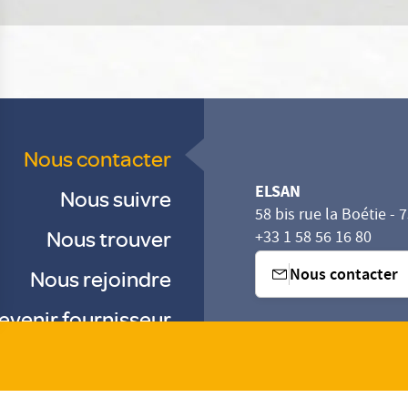
Nous contacter
ELSAN
Nous suivre
58 bis rue la Boétie - 
Nous trouver
+33 1 58 56 16 80
Nous contacter
Nous rejoindre
evenir fournisseur
sez vos Options
s paramètres de confidentialité, en garantissant la con
-
-
-
Gestion des cookies
Droits & Devoirs
Agence digitale : VOID