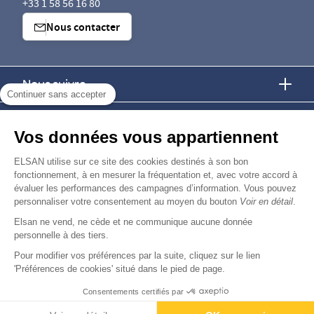
+33 1 58 56 16 80
Nous contacter
Nous suivre
Continuer sans accepter
Nous trouver
Vos données vous appartiennent
Nous rejoindre
ELSAN utilise sur ce site des cookies destinés à son bon
fonctionnement, à en mesurer la fréquentation et, avec votre accord à
évaluer les performances des campagnes d’information. Vous pouvez
Devenir fournisseur
personnaliser votre consentement au moyen du bouton
Voir en détail
.
Elsan ne vend, ne cède et ne communique aucune donnée
© Copyright 2026
Elsan
personnelle à des tiers.
-
-
-
-
Mentions Légales
Données personnelles
Gestion des cookies
Droits & Devoirs
Agence digitale : VOID
Pour modifier vos préférences par la suite, cliquez sur le lien
'Préférences de cookies' situé dans le pied de page.
Consentements certifiés par
Rendez-vous
Paiement