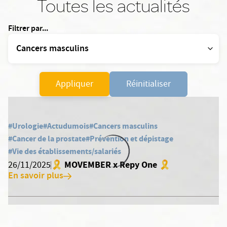
Toutes les actualités
Filtrer par...
Appliquer
Réinitialiser
#Urologie
#Actudumois
#Cancers masculins
#Cancer de la prostate
#Prévention et dépistage
#Vie des établissements/salariés
🎗 MOVEMBER x Repy One 🎗
26/11/2025
En savoir plus