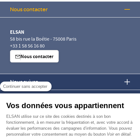
Nous contacter
ELSAN
58 bis rue la Boétie - 75008 Paris
+33 1 58 56 16 80
Nous contacter
Nous suivre
Continuer sans accepter
Nous trouver
Vos données vous appartiennent
Nous rejoindre
ELSAN utilise sur ce site des cookies destinés à son bon
fonctionnement, à en mesurer la fréquentation et, avec votre accord à
évaluer les performances des campagnes d’information. Vous pouvez
Devenir fournisseur
personnaliser votre consentement au moyen du bouton
Voir en détail
.