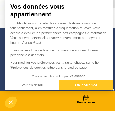
Vos données vous
appartiennent
ELSAN utilise sur ce site des cookies destinés à son bon
fonctionnement, à en mesurer la fréquentation et, avec votre
accord à évaluer les performances des campagnes d’information.
Vous pouvez personnaliser votre consentement au moyen du
bouton
Voir en détail
.
Elsan ne vend, ne cède et ne communique aucune donnée
personnelle à des tiers.
Pour modifier vos préférences par la suite, cliquez sur le lien
'Préférences de cookies' situé dans le pied de page.
Consentements certifiés par
Voir en détail
OK pour moi
D
Axeptio consent
Plateforme de Gestion du Consentement : Personnali
Notre plateforme vous permet d'adapter et de gérer vo
Rendez-vous
-
© Copyright 2026
Elsan
Mentions Légales
Données personnelles