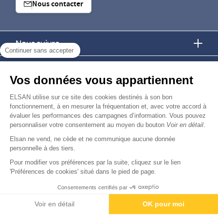
Nous contacter
Nous suivre
Continuer sans accepter
Nous trouver
Vos données vous appartiennent
Nous rejoindre
ELSAN utilise sur ce site des cookies destinés à son bon
fonctionnement, à en mesurer la fréquentation et, avec votre accord à
évaluer les performances des campagnes d’information. Vous pouvez
Devenir fournisseur
personnaliser votre consentement au moyen du bouton
Voir en détail
.
Elsan ne vend, ne cède et ne communique aucune donnée
© Copyright 2026
Elsan
personnelle à des tiers.
-
-
-
-
Mentions Légales
Données personnelles
Gestion des cookies
Droits & Devoirs
Agence digitale : VOID
Pour modifier vos préférences par la suite, cliquez sur le lien
'Préférences de cookies' situé dans le pied de page.
Consentements certifiés par
Rendez-vous
Paiement
Voir en détail
OK pour moi