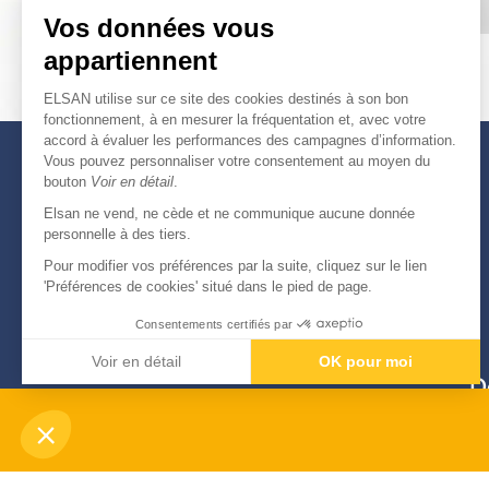
Vos données vous
appartiennent
ELSAN utilise sur ce site des cookies destinés à son bon
fonctionnement, à en mesurer la fréquentation et, avec votre
accord à évaluer les performances des campagnes d’information.
Vous pouvez personnaliser votre consentement au moyen du
bouton
Voir en détail
.
Elsan ne vend, ne cède et ne communique aucune donnée
personnelle à des tiers.
Pour modifier vos préférences par la suite, cliquez sur le lien
'Préférences de cookies' situé dans le pied de page.
Consentements certifiés par
Voir en détail
OK pour moi
D
Axeptio consent
Plateforme de Gestion du Consentement : Personnali
Notre plateforme vous permet d'adapter et de gérer vo
-
© Copyright 2026
Elsan
Mentions Légales
Données personnelles