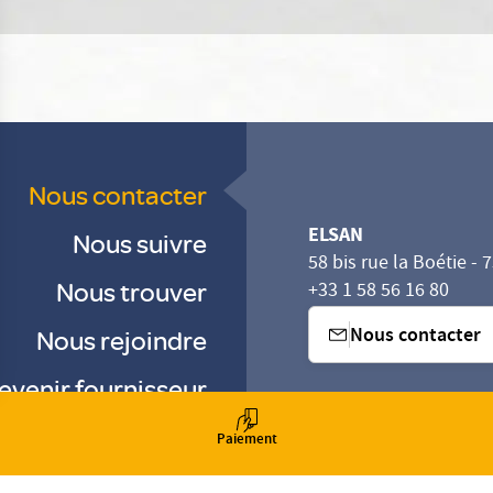
Nous contacter
ELSAN
Nous suivre
58 bis rue la Boétie - 
Nous trouver
+33 1 58 56 16 80
Nous contacter
Nous rejoindre
evenir fournisseur
sez vos Options
s paramètres de confidentialité, en garantissant la con
-
-
Paiement
-
Gestion des cookies
Droits & Devoirs
Agence digitale : VOID