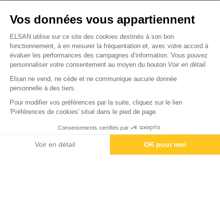
Nous trouver
Vos données vous appartiennent
Nous rejoindre
ELSAN utilise sur ce site des cookies destinés à son bon
fonctionnement, à en mesurer la fréquentation et, avec votre accord à
évaluer les performances des campagnes d’information. Vous pouvez
Devenir fournisseur
personnaliser votre consentement au moyen du bouton
Voir en détail
.
Elsan ne vend, ne cède et ne communique aucune donnée
© Copyright 2026
Elsan
personnelle à des tiers.
-
-
-
-
Mentions Légales
Données personnelles
Gestion des cookies
Droits & Devoirs
Agence digitale : VOID
Pour modifier vos préférences par la suite, cliquez sur le lien
'Préférences de cookies' situé dans le pied de page.
Consentements certifiés par
Rendez-vous
Paiement
Voir en détail
OK pour moi
Axeptio consent
Plateforme de Gestion du Consentement : Personnalisez vos O
Notre plateforme vous permet d'adapter et de gérer vos paramètr