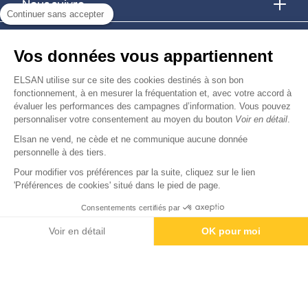
Nous suivre
Continuer sans accepter
Nous trouver
Vos données vous appartiennent
Nous rejoindre
ELSAN utilise sur ce site des cookies destinés à son bon
fonctionnement, à en mesurer la fréquentation et, avec votre accord à
évaluer les performances des campagnes d’information. Vous pouvez
Devenir fournisseur
personnaliser votre consentement au moyen du bouton
Voir en détail
.
Elsan ne vend, ne cède et ne communique aucune donnée
© Copyright 2026
Elsan
personnelle à des tiers.
-
-
-
-
Mentions Légales
Données personnelles
Gestion des cookies
Droits & Devoirs
Agence digitale : VOID
Pour modifier vos préférences par la suite, cliquez sur le lien
'Préférences de cookies' situé dans le pied de page.
Consentements certifiés par
Rendez-vous
Paiement
Voir en détail
OK pour moi
Axeptio consent
Plateforme de Gestion du Consentement : Personnalisez vos O
Notre plateforme vous permet d'adapter et de gérer vos paramètr