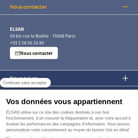
Nous contacter
ELSAN
58 bis rue la Boétie - 75008 Paris
+33 1 58 56 16 80
Nous contacter
Nous suivre
Continuer sans accepter
Nous trouver
Vos données vous appartiennent
Nous rejoindre
ELSAN utilise sur ce site des cookies destinés à son bon
fonctionnement, à en mesurer la fréquentation et, avec votre accord à
évaluer les performances des campagnes d’information. Vous pouvez
Devenir fournisseur
personnaliser votre consentement au moyen du bouton
Voir en détail
.