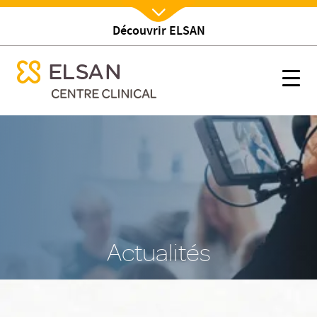
Découvrir ELSAN
Nx:Afficher menu
se menu mobile
nos actualites
se menu mobile
Nx:s
Nx:Aller
au
contenu
principal
Actualités