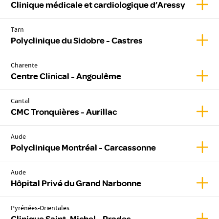
Affic
Clinique médicale et cardiologique d’Aressy
Tarn
Affic
Polyclinique du Sidobre - Castres
Charente
Affic
Centre Clinical - Angoulême
Cantal
Affic
CMC Tronquières - Aurillac
Aude
Affic
Polyclinique Montréal - Carcassonne
Aude
Affic
Hôpital Privé du Grand Narbonne
Pyrénées-Orientales
Affic
Clinique Saint-Michel - Prades