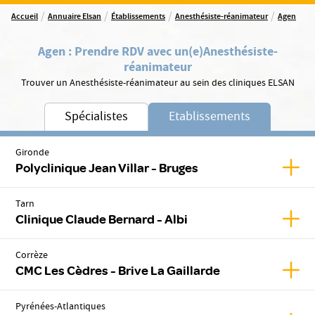
/
/
/
/
Accueil
Annuaire Elsan
Établissements
Anesthésiste-réanimateur
Agen
Agen
:
Prendre RDV avec un(e)
Anesthésiste-
réanimateur
Trouver un Anesthésiste-réanimateur au sein des cliniques ELSAN
Spécialistes
Etablissements
Gironde
Affich
Polyclinique Jean Villar - Bruges
Tarn
Affic
Clinique Claude Bernard - Albi
Corrèze
Affic
CMC Les Cèdres - Brive La Gaillarde
Pyrénées-Atlantiques