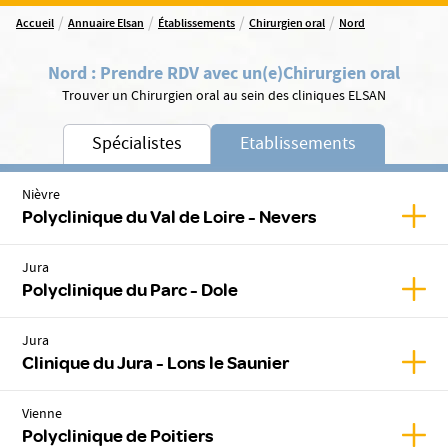
/
/
/
/
Accueil
Annuaire Elsan
Établissements
Chirurgien oral
Nord
Nord
:
Prendre RDV avec un(e)
Chirurgien oral
Trouver un Chirurgien oral au sein des cliniques ELSAN
Spécialistes
Etablissements
Nièvre
Affic
Polyclinique du Val de Loire - Nevers
Jura
Affic
Polyclinique du Parc - Dole
Jura
Affich
Clinique du Jura - Lons le Saunier
Vienne
Affic
Polyclinique de Poitiers