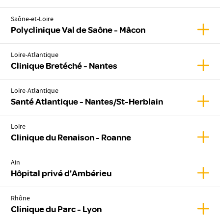
Saône-et-Loire
Affic
Polyclinique Val de Saône - Mâcon
Loire-Atlantique
Affic
Clinique Bretéché - Nantes
Loire-Atlantique
Affic
Santé Atlantique - Nantes/St-Herblain
Loire
Affic
Clinique du Renaison - Roanne
Ain
Affic
Hôpital privé d'Ambérieu
Rhône
Affic
Clinique du Parc - Lyon