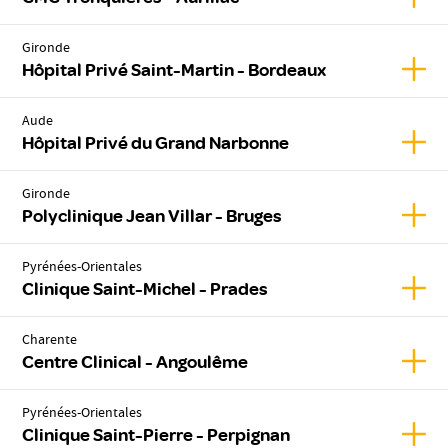
Gironde
Affic
Hôpital Privé Saint-Martin - Bordeaux
Aude
Affic
Hôpital Privé du Grand Narbonne
Gironde
Affich
Polyclinique Jean Villar - Bruges
Pyrénées-Orientales
Affic
Clinique Saint-Michel - Prades
Charente
Affic
Centre Clinical - Angoulême
Pyrénées-Orientales
Affic
Clinique Saint-Pierre - Perpignan