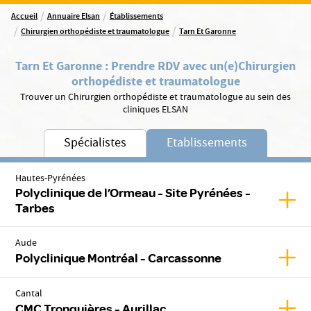
/
/
Accueil
Annuaire Elsan
Établissements
/
/
Chirurgien orthopédiste et traumatologue
Tarn Et Garonne
Tarn Et Garonne
:
Prendre RDV avec un(e)
Chirurgien
orthopédiste et traumatologue
Trouver un Chirurgien orthopédiste et traumatologue au sein des
cliniques ELSAN
Spécialistes
Etablissements
Hautes-Pyrénées
Polyclinique de l’Ormeau - Site Pyrénées -
Affic
Tarbes
Aude
Affic
Polyclinique Montréal - Carcassonne
Cantal
Affic
CMC Tronquières - Aurillac