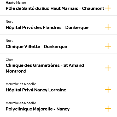
Haute-Marne
Affic
Pôle de Santé du Sud Haut Marnais - Chaumont
Nord
Affic
Hôpital Privé des Flandres - Dunkerque
Nord
Affic
Clinique Villette - Dunkerque
Cher
Clinique des Grainetières - St Amand
Affic
Montrond
Meurthe-et-Moselle
Affic
Hôpital Privé Nancy Lorraine
Meurthe-et-Moselle
Affic
Polyclinique Majorelle - Nancy