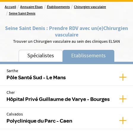
/
/
/
Accueil
Annuaire Elsan
Établissements
Chirurgien vasculaire
/
Seine Saint Denis
Seine Saint Denis
:
Prendre RDV avec un(e)
Chirurgien
vasculaire
Trouver un Chirurgien vasculaire au sein des cliniques ELSAN
Spécialistes
Etablissements
Sarthe
Affic
Pôle Santé Sud - Le Mans
Cher
Affic
Hôpital Privé Guillaume de Varye - Bourges
Calvados
Affic
Polyclinique du Parc - Caen