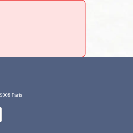
75008 Paris