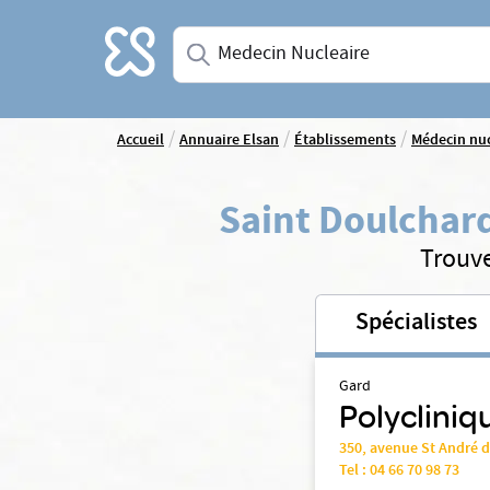
Accueil
Saisissez une spécialité ou un service
/
/
/
Accueil
Annuaire Elsan
Établissements
Médecin nuc
Saint Doulchar
Trouve
Spécialistes
Gard
Polycliniq
350, avenue St André 
Tel :
04 66 70 98 73