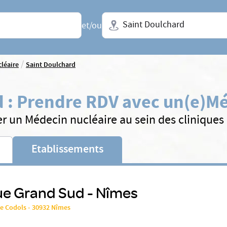
Ville + N° de département, régio
et/ou
/
léaire
Saint Doulchard
d
:
Prendre RDV avec un(e)
Mé
r un Médecin nucléaire au sein des clinique
Etablissements
ue Grand Sud - Nîmes
de Codols - 30932 Nîmes