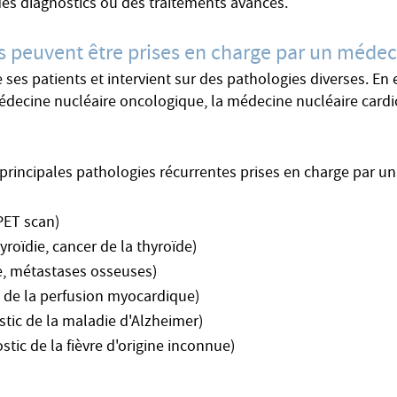
es diagnostics ou des traitements avancés.
es peuvent être prises en charge par un médec
s patients et intervient sur des pathologies diverses. En ef
édecine nucléaire oncologique, la médecine nucléaire cardi
 principales pathologies récurrentes prises en charge par u
 PET scan)
roïdie, cancer de la thyroïde)
, métastases osseuses)
 de la perfusion myocardique)
tic de la maladie d'Alzheimer)
tic de la fièvre d'origine inconnue)