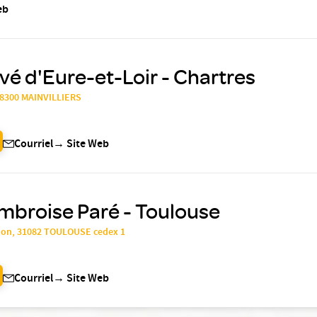
eb
ivé d'Eure-et-Loir - Chartres
 28300 MAINVILLIERS
Courriel
→
Site Web
mbroise Paré - Toulouse
mon, 31082 TOULOUSE cedex 1
Courriel
→
Site Web