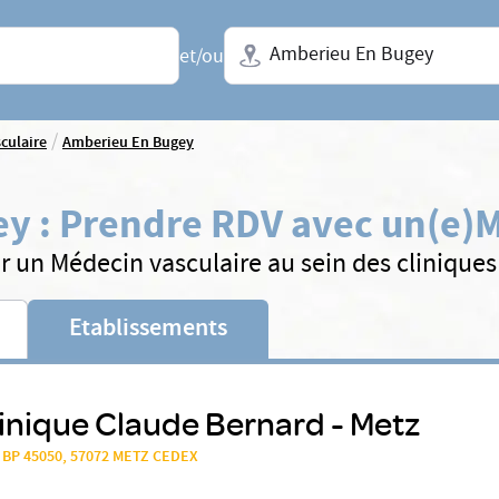
Ville + N° de département, régio
et/ou
/
culaire
Amberieu En Bugey
ey
:
Prendre RDV avec un(e)
M
r un Médecin vasculaire au sein des clinique
Etablissements
inique Claude Bernard - Metz
, BP 45050, 57072 METZ CEDEX