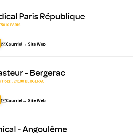
ical Paris République
75010 PARIS
Courriel
→
Site Web
asteur - Bergerac
ur Pozzi, 24100 BERGERAC
Courriel
→
Site Web
nical - Angoulême