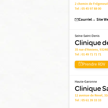
2 chemin de Frégeneui
Tel :
05 45 97 88 00
Courriel
→
Site W
Seine-Saint-Denis
Clinique de
35 rue d'Amiens, 9324
Tel :
01 49 71 71 71
Prendre RDV
Haute-Garonne
Clinique S
12 avenue de Revel, 
Tel :
05 61 39 33 33