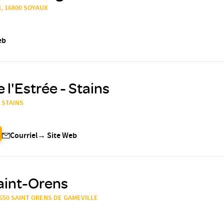
l, 16800 SOYAUX
eb
 l'Estrée - Stains
0 STAINS
Courriel
→
Site Web
aint-Orens
31650 SAINT ORENS DE GAMEVILLE