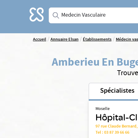
Accueil
Saisissez une spécialité ou un service
/
/
/
Accueil
Annuaire Elsan
Établissements
Médecin vas
Amberieu En Bug
Trouve
Spécialistes
Moselle
Hôpital-Cl
97 rue Claude Bernard
Tel :
03 87 39 66 66