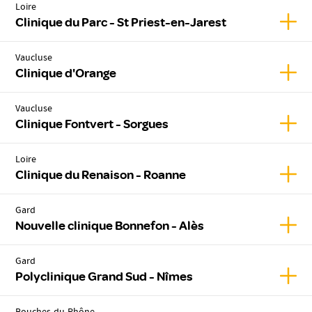
Loire
Affic
Clinique du Parc - St Priest-en-Jarest
Vaucluse
Affic
Clinique d'Orange
Vaucluse
Affic
Clinique Fontvert - Sorgues
Loire
Affic
Clinique du Renaison - Roanne
Gard
Affic
Nouvelle clinique Bonnefon - Alès
Gard
Affic
Polyclinique Grand Sud - Nîmes