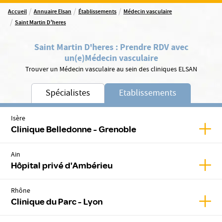
/
/
/
Accueil
Annuaire Elsan
Établissements
Médecin vasculaire
/
Saint Martin D'heres
Saint Martin D'heres
:
Prendre RDV avec
un(e)
Médecin vasculaire
Trouver un Médecin vasculaire au sein des cliniques ELSAN
Spécialistes
Etablissements
Isère
Affic
Clinique Belledonne - Grenoble
Ain
Affic
Hôpital privé d'Ambérieu
Rhône
Affic
Clinique du Parc - Lyon