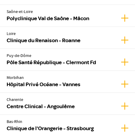
Saône-et-Loire
Affic
Polyclinique Val de Saône - Mâcon
Loire
Affic
Clinique du Renaison - Roanne
Puy-de-Dôme
Affic
Pôle Santé République - Clermont Fd
Morbihan
Affic
Hôpital Privé Océane - Vannes
Charente
Affic
Centre Clinical - Angoulême
Bas-Rhin
Affic
Clinique de l'Orangerie - Strasbourg