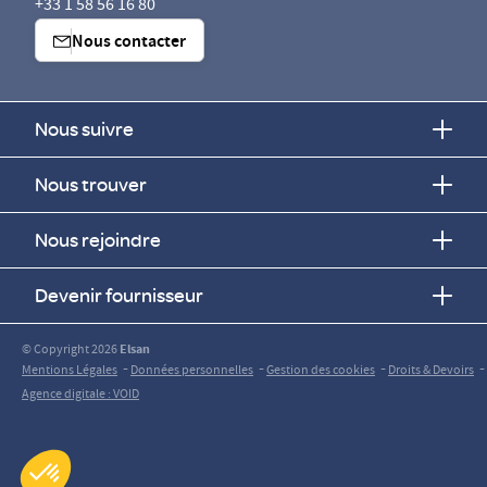
+33 1 58 56 16 80
Nous contacter
Nous suivre
Nous trouver
Nous rejoindre
Devenir fournisseur
© Copyright 2026
Elsan
-
-
-
-
Mentions Légales
Données personnelles
Gestion des cookies
Droits & Devoirs
Agence digitale : VOID