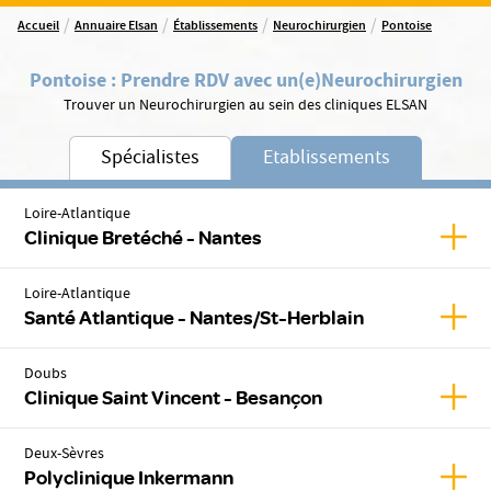
/
/
/
/
Accueil
Annuaire Elsan
Établissements
Neurochirurgien
Pontoise
Pontoise
:
Prendre RDV avec un(e)
Neurochirurgien
Trouver un Neurochirurgien au sein des cliniques ELSAN
Spécialistes
Etablissements
Loire-Atlantique
Affic
Clinique Bretéché - Nantes
Loire-Atlantique
Affic
Santé Atlantique - Nantes/St-Herblain
Doubs
Affic
Clinique Saint Vincent - Besançon
Deux-Sèvres
Affic
Polyclinique Inkermann