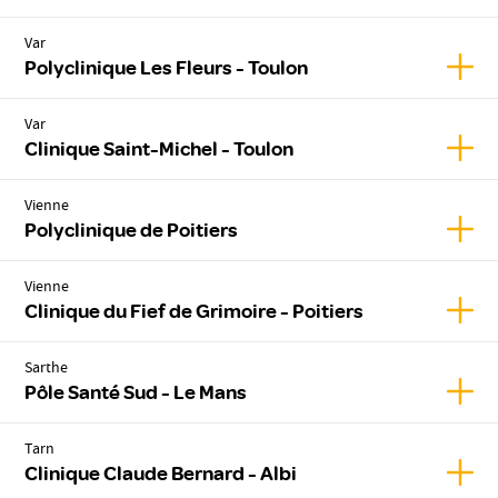
Var
Affic
Polyclinique Les Fleurs - Toulon
Var
Affic
Clinique Saint-Michel - Toulon
Vienne
Affic
Polyclinique de Poitiers
Vienne
Affich
Clinique du Fief de Grimoire - Poitiers
Sarthe
Affic
Pôle Santé Sud - Le Mans
Tarn
Affic
Clinique Claude Bernard - Albi