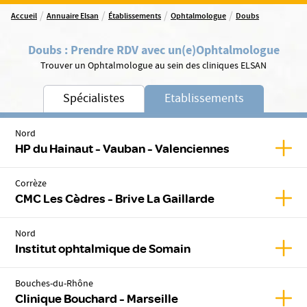
/
/
/
/
Accueil
Annuaire Elsan
Établissements
Ophtalmologue
Doubs
Doubs
:
Prendre RDV avec un(e)
Ophtalmologue
Trouver un Ophtalmologue au sein des cliniques ELSAN
Spécialistes
Etablissements
Nord
Affic
HP du Hainaut - Vauban - Valenciennes
Corrèze
Affic
CMC Les Cèdres - Brive La Gaillarde
Nord
Affic
Institut ophtalmique de Somain
Bouches-du-Rhône
Affic
Clinique Bouchard - Marseille