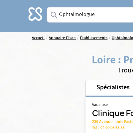
Accueil
Saisissez une spécialité ou un service
/
/
/
Accueil
Annuaire Elsan
Établissements
Ophtalmol
Loire
:
P
Trou
Spécialistes
Vaucluse
Clinique F
235 Avenue Louis Past
Tel :
04 90 03 63 33