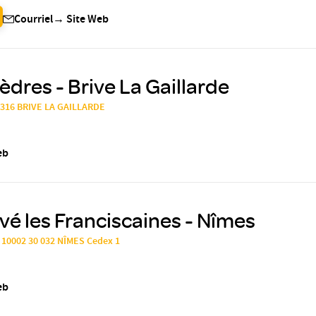
Courriel
→
Site Web
dres - Brive La Gaillarde
9316 BRIVE LA GAILLARDE
eb
ivé les Franciscaines - Nîmes
S 10002 30 032 NÎMES Cedex 1
eb