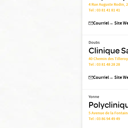
4 Rue Auguste Rodin, 
Tel :
03 81 41 81 41
Courriel
→
Site W
Doubs
Clinique S
40 Chemin des Tillero
Tel :
03 81 48 28 28
Courriel
→
Site W
Yonne
Polycliniq
5 Avenue de la Fontain
Tel :
03 86 94 49 49