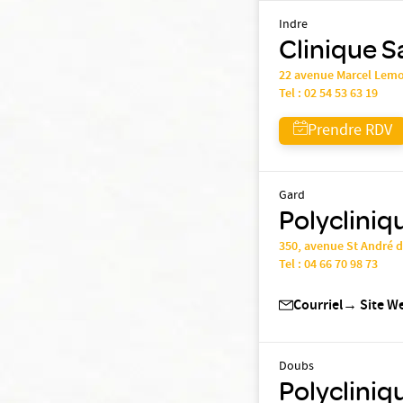
Indre
Clinique S
22 avenue Marcel Lem
Tel :
02 54 53 63 19
Prendre RDV
Gard
Polycliniq
350, avenue St André 
Tel :
04 66 70 98 73
Courriel
→
Site W
Doubs
Polyclini