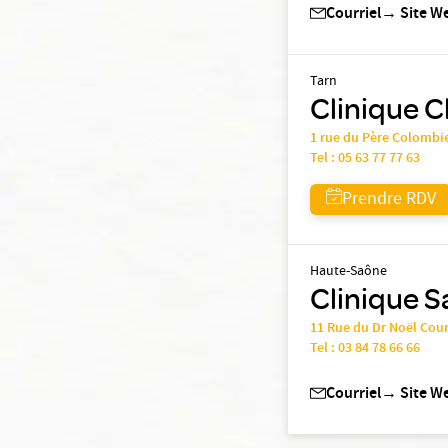
Courriel
→
Site W
Tarn
Clinique C
1 rue du Père Colombie
Tel :
05 63 77 77 63
Prendre RDV
Haute-Saône
Clinique S
11 Rue du Dr Noël Cour
Tel :
03 84 78 66 66
Courriel
→
Site W