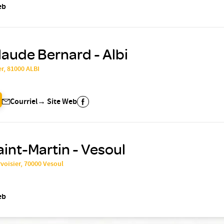
eb
laude Bernard - Albi
r, 81000 ALBI
Courriel
→
Site Web
aint-Martin - Vesoul
voisier, 70000 Vesoul
eb