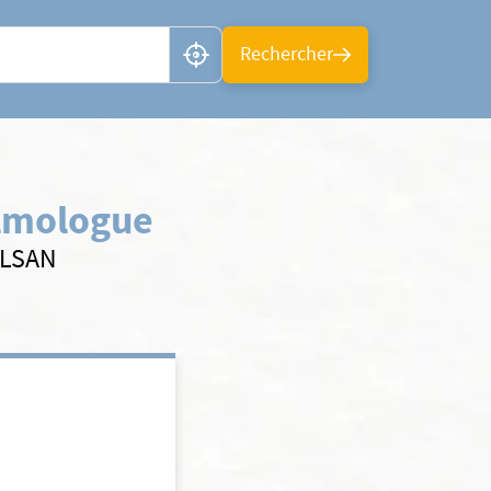
n ou CP
Rechercher
lmologue
ELSAN