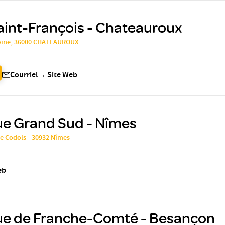
aint-François - Chateauroux
oine, 36000 CHATEAUROUX
Courriel
→
Site Web
ue Grand Sud - Nîmes
de Codols - 30932 Nîmes
eb
que de Franche-Comté - Besançon