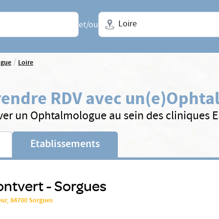
Ville + N° de département, régio
et/ou
/
ogue
Loire
rendre RDV avec un(e)
Ophta
ver un Ophtalmologue au sein des cliniques 
Etablissements
ontvert - Sorgues
eur, 84700 Sorgues