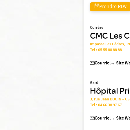
Prendre RDV
Corrèze
CMC Les Cè
Impasse Les Cèdres, 1
Tel :
05 55 88 88 88
Courriel
→
Site W
Gard
Hôpital Pr
3, rue Jean BOUIN – C
Tel :
04 66 38 97 67
Courriel
→
Site W