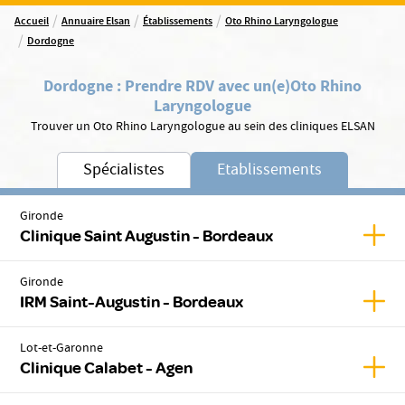
/
/
/
Accueil
Annuaire Elsan
Établissements
Oto Rhino Laryngologue
/
Dordogne
Dordogne
:
Prendre RDV avec un(e)
Oto Rhino
Laryngologue
Trouver un Oto Rhino Laryngologue au sein des cliniques ELSAN
Spécialistes
Etablissements
Gironde
Affic
Clinique Saint Augustin - Bordeaux
Gironde
Affic
IRM Saint-Augustin - Bordeaux
Lot-et-Garonne
Affic
Clinique Calabet - Agen