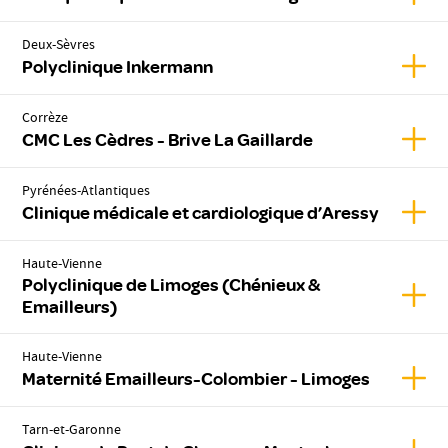
Deux-Sèvres
Affic
Polyclinique Inkermann
Corrèze
Affic
CMC Les Cèdres - Brive La Gaillarde
Pyrénées-Atlantiques
Affic
Clinique médicale et cardiologique d’Aressy
Haute-Vienne
Polyclinique de Limoges (Chénieux &
Affic
Emailleurs)
Haute-Vienne
Affic
Maternité Emailleurs-Colombier - Limoges
Tarn-et-Garonne