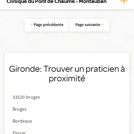
Affic
Clinique du Pont de Chaume - Montauban
Page précédente
Page suivante
Gironde: Trouver un praticien à
proximité
33520-bruges
Bruges
Bordeaux
Pessac