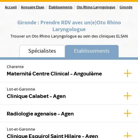
/
/
/
/
Accueil
Annuaire Elsan
Établissements
Oto Rhino Laryngologue
Gironde
Gironde
:
Prendre RDV avec un(e)
Oto Rhino
Laryngologue
Trouver un Oto Rhino Laryngologue au sein des cliniques ELSAN
Spécialistes
Etablissements
Charente
Affic
Maternité Centre Clinical - Angoulème
Lot-et-Garonne
Affic
Clinique Calabet - Agen
Affic
Radiologie agenaise - Agen
Lot-et-Garonne
Affich
Clinique Esquirol Saint Hilaire - Agen