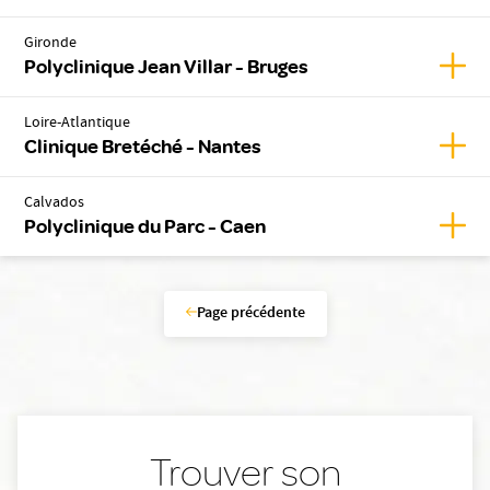
Gironde
Affich
Polyclinique Jean Villar - Bruges
Loire-Atlantique
Affic
Clinique Bretéché - Nantes
Calvados
Affic
Polyclinique du Parc - Caen
Page précédente
Trouver son