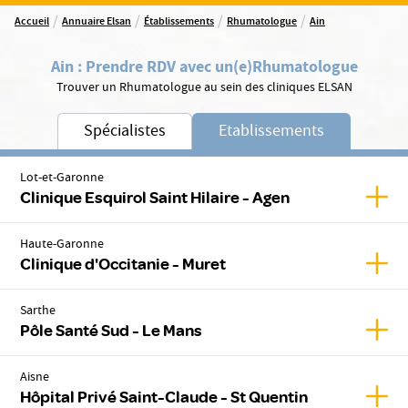
/
/
/
/
Accueil
Annuaire Elsan
Établissements
Rhumatologue
Ain
Ain
:
Prendre RDV avec un(e)
Rhumatologue
Trouver un Rhumatologue au sein des cliniques ELSAN
Spécialistes
Etablissements
Lot-et-Garonne
Affich
Clinique Esquirol Saint Hilaire - Agen
Haute-Garonne
Affic
Clinique d'Occitanie - Muret
Sarthe
Affic
Pôle Santé Sud - Le Mans
Aisne
Affic
Hôpital Privé Saint-Claude - St Quentin