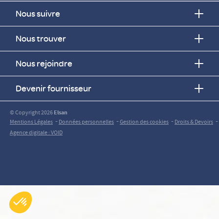
Nous suivre
Nous trouver
Nous rejoindre
Devenir fournisseur
© Copyright 2026
Elsan
-
-
-
-
Mentions Légales
Données personnelles
Gestion des cookies
Droits & Devoirs
Agence digitale : VOID