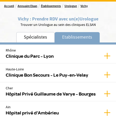
/
/
/
/
Accueil
Annuaire Elsan
Établissements
Urologue
Vichy
Vichy
:
Prendre RDV avec un(e)
Urologue
Trouver un Urologue au sein des cliniques ELSAN
Spécialistes
Etablissements
Rhône
Affic
Clinique du Parc - Lyon
Haute-Loire
Affic
Clinique Bon Secours - Le Puy-en-Velay
Cher
Affic
Hôpital Privé Guillaume de Varye - Bourges
Ain
Affic
Hôpital privé d'Ambérieu