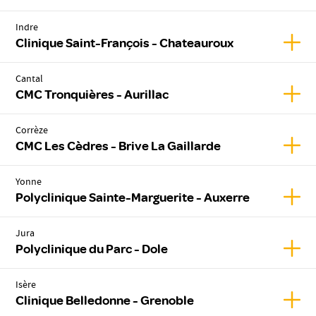
Indre
Affic
Clinique Saint-François - Chateauroux
Cantal
Affic
CMC Tronquières - Aurillac
Corrèze
Affic
CMC Les Cèdres - Brive La Gaillarde
Yonne
Affic
Polyclinique Sainte-Marguerite - Auxerre
Jura
Affic
Polyclinique du Parc - Dole
Isère
Affic
Clinique Belledonne - Grenoble