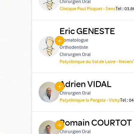
Chirurgien Oral
Clinique Paul Picquet - Sens
Tel
:
03.8
Eric GENESTE
Stomatologue
Orthodentiste
Chirurgien Oral
Polyclinique du Val de Loire - Nevers
Adrien VIDAL
Chirurgien Oral
Polyclinique la Pergola - Vichy
Tel
:
04
Romain COURTOT
Chirurgien Oral