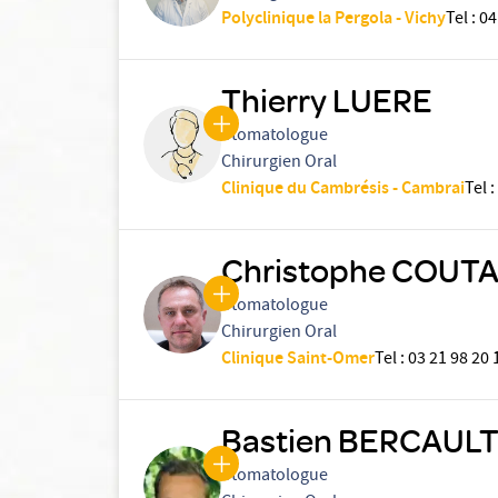
Polyclinique la Pergola - Vichy
Tel
:
04
Thierry LUERE
Stomatologue
Chirurgien Oral
Clinique du Cambrésis - Cambrai
Tel
:
Christophe COUT
Stomatologue
Chirurgien Oral
Clinique Saint-Omer
Tel
:
03 21 98 20 
Bastien BERCAUL
Stomatologue