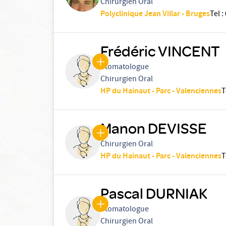
Chirurgien Oral
Polyclinique Jean Villar - Bruges
Tel
:
Frédéric VINCENT
Stomatologue
Chirurgien Oral
HP du Hainaut - Parc - Valenciennes
T
Manon DEVISSE
Chirurgien Oral
HP du Hainaut - Parc - Valenciennes
T
Pascal DURNIAK
Stomatologue
Chirurgien Oral