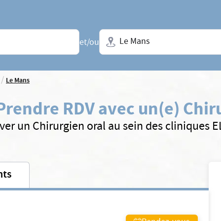
Ville + N° de département, régio
et/ou
/
Le Mans
Prendre RDV avec un(e) Chiru
ver un Chirurgien oral au sein des cliniques 
nts