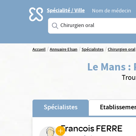
Accueil
Spécialité / Ville
Nom de médecin
Saisissez une spécialité ou un service
/
/
/
Accueil
Annuaire Elsan
Spécialistes
Chirurgien oral
Le Mans
:
Trou
Spécialistes
Etablisseme
Francois FERRE