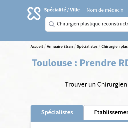
Accueil
Spécialité / Ville
Nom de médecin
Saisissez une spécialité ou un service
/
/
/
Accueil
Annuaire Elsan
Spécialistes
Chirurgien plas
Toulouse
:
Prendre RD
Trouver un Chirurgien 
Spécialistes
Etablisseme