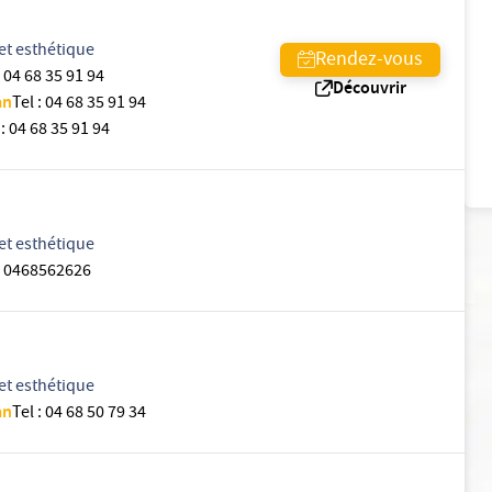
et esthétique
Rendez-vous
04 68 35 91 94
Découvrir
an
Tel
:
04 68 35 91 94
:
04 68 35 91 94
et esthétique
0468562626
et esthétique
an
Tel
:
04 68 50 79 34