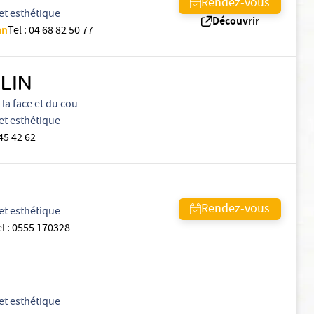
Rendez-vous
et esthétique
Découvrir
an
Tel
:
04 68 82 50 77
LLIN
la face et du cou
et esthétique
45 42 62
Rendez-vous
et esthétique
el
:
0555 170328
et esthétique