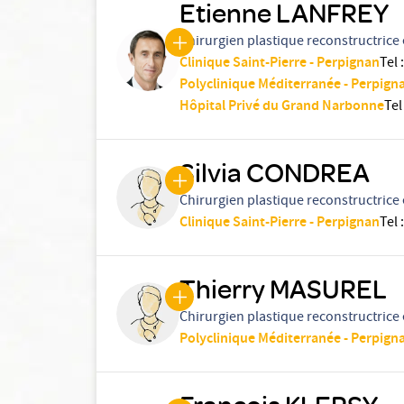
Etienne LANFREY
Chirurgien plastique reconstructrice 
Clinique Saint-Pierre - Perpignan
Tel
:
Polyclinique Méditerranée - Perpign
Hôpital Privé du Grand Narbonne
Tel
Silvia CONDREA
Chirurgien plastique reconstructrice 
Clinique Saint-Pierre - Perpignan
Tel
:
Thierry MASUREL
Chirurgien plastique reconstructrice 
Polyclinique Méditerranée - Perpign