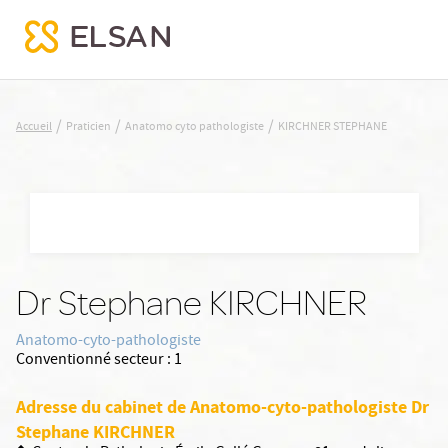
KIRCHNER STEPHANE
/
/
/
Accueil
Praticien
Anatomo cyto pathologiste
KIRCHNER STEPHANE
Nx:Aller
au
contenu
principal
Dr Stephane KIRCHNER
Anatomo-cyto-pathologiste
Conventionné secteur :
1
Adresse du cabinet de Anatomo-cyto-pathologiste Dr
Stephane KIRCHNER