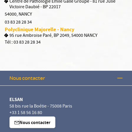
Centre de Pathologie Émile Gallé Groupe - 81 rue Julie
Victoire Daubié - BP 22017
54000
,
NANCY
03 83 28 28 34
Polyclinique Majorelle - Nancy
95 rue Ambroise Paré, BP 2049, 54000 NANCY
Tél :
03 83 28 28 34
Nous contacter
ELSAN
58 bis rue la Boétie - 75008 Paris
+33 1 58 56 16 80
Nous contacter