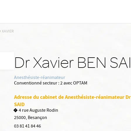
D XAVIER
Dr Xavier BEN SA
Anesthésiste-réanimateur
Conventionné secteur :
2 avec OPTAM
Adresse du cabinet de Anesthésiste-réanimateur Dr
SAID
4 rue Auguste Rodin
25000
,
Besançon
03 81 41 84 46