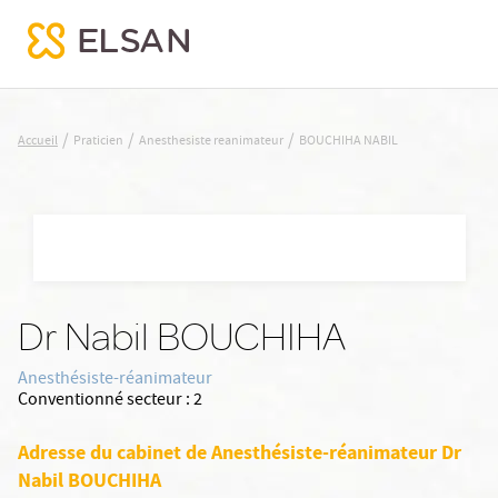
BOUCHIHA NABIL
/
/
/
Accueil
Praticien
Anesthesiste reanimateur
BOUCHIHA NABIL
Nx:Aller
au
contenu
principal
Dr Nabil BOUCHIHA
Anesthésiste-réanimateur
Conventionné secteur :
2
Adresse du cabinet de Anesthésiste-réanimateur Dr
Nabil BOUCHIHA