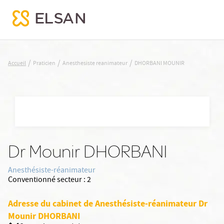
DHORBANI MOUNIR
/
/
/
Accueil
Praticien
Anesthesiste reanimateur
DHORBANI MOUNIR
Nx:Aller
au
contenu
principal
Dr Mounir DHORBANI
Anesthésiste-réanimateur
Conventionné secteur :
2
Adresse du cabinet de Anesthésiste-réanimateur Dr
Mounir DHORBANI