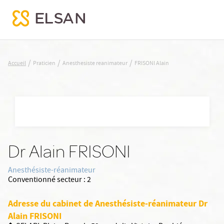
FRISONI Alain
/
/
/
Accueil
Praticien
Anesthesiste reanimateur
FRISONI Alain
Nx:Aller
au
contenu
principal
Dr Alain FRISONI
Anesthésiste-réanimateur
Conventionné secteur :
2
Adresse du cabinet de Anesthésiste-réanimateur Dr
Alain FRISONI