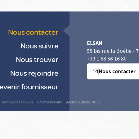
Nous contacter
ELSAN
Nous suivre
58 bis rue la Boétie - 
Nous trouver
+33 1 58 56 16 80
Nous contacter
Nous rejoindre
evenir fournisseur
-
-
-
Gestion des cookies
Droits & Devoirs
Agence digitale : VOID