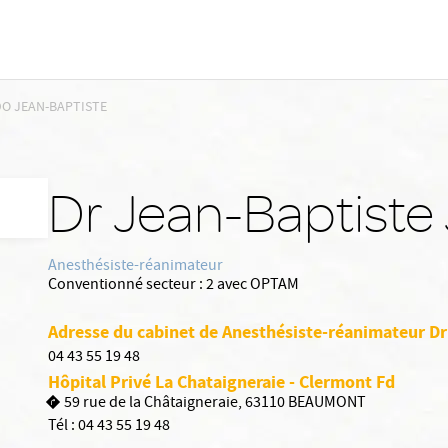
O JEAN-BAPTISTE
Dr Jean-Baptist
Anesthésiste-réanimateur
Conventionné secteur :
2 avec OPTAM
Adresse du cabinet de Anesthésiste-réanimateur D
04 43 55 19 48
Hôpital Privé La Chataigneraie - Clermont Fd
59 rue de la Châtaigneraie, 63110 BEAUMONT
Tél :
04 43 55 19 48