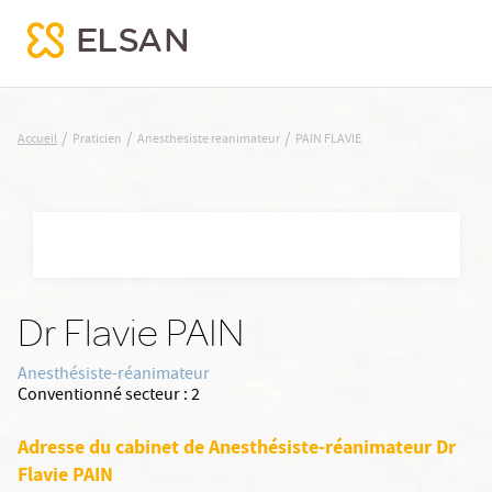
PAIN FLAVIE
/
/
/
Accueil
Praticien
Anesthesiste reanimateur
PAIN FLAVIE
Nx:Aller
au
contenu
principal
Dr Flavie PAIN
Anesthésiste-réanimateur
Conventionné secteur :
2
Adresse du cabinet de Anesthésiste-réanimateur Dr
Flavie PAIN