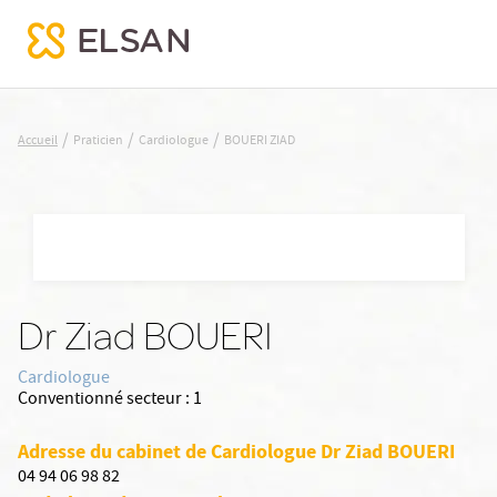
BOUERI ZIAD
/
/
/
Accueil
Praticien
Cardiologue
BOUERI ZIAD
Nx:Aller
au
contenu
principal
Dr Ziad BOUERI
Cardiologue
Conventionné secteur :
1
Adresse du cabinet de Cardiologue Dr Ziad BOUERI
04 94 06 98 82