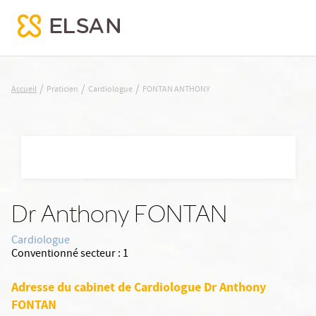
FONTAN ANTHONY
/
/
/
Accueil
Praticien
Cardiologue
FONTAN ANTHONY
Nx:Aller
au
contenu
principal
Dr Anthony FONTAN
Cardiologue
Conventionné secteur :
1
Adresse du cabinet de Cardiologue Dr Anthony
FONTAN