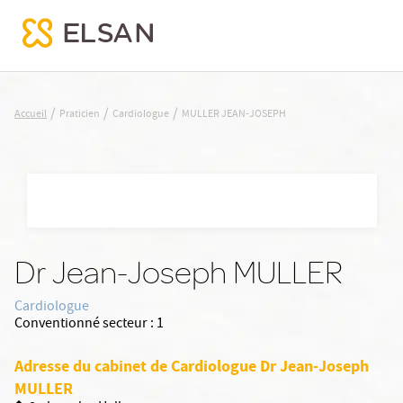
MULLER JEAN-JOSEPH
/
/
/
Accueil
Praticien
Cardiologue
MULLER JEAN-JOSEPH
Nx:Aller
au
contenu
principal
Dr Jean-Joseph MULLER
Cardiologue
Conventionné secteur :
1
Adresse du cabinet de Cardiologue Dr Jean-Joseph
MULLER