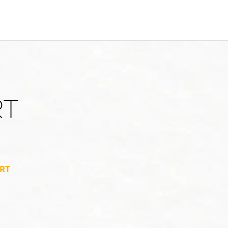
RT
ERT