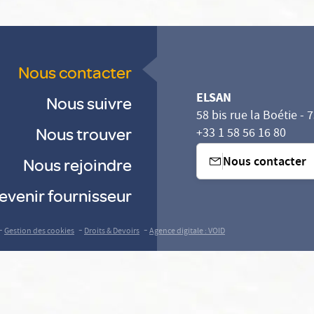
Nous contacter
ELSAN
Nous suivre
58 bis rue la Boétie - 
Nous trouver
+33 1 58 56 16 80
Nous contacter
Nous rejoindre
evenir fournisseur
-
-
-
Gestion des cookies
Droits & Devoirs
Agence digitale : VOID