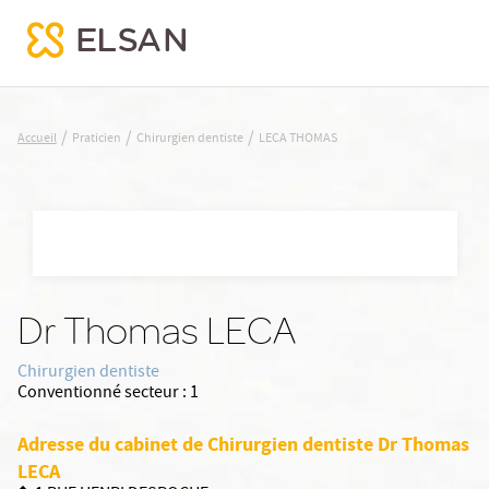
LECA THOMAS
/
/
/
Accueil
Praticien
Chirurgien dentiste
LECA THOMAS
Nx:Aller
au
contenu
principal
Dr Thomas LECA
Chirurgien dentiste
Conventionné secteur :
1
Adresse du cabinet de Chirurgien dentiste Dr Thomas
LECA