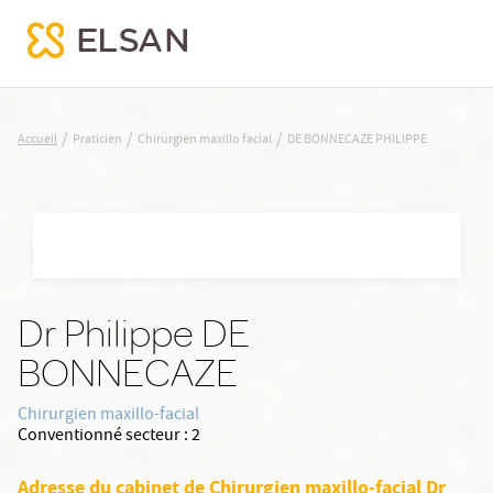
DE BONNECAZE PHILIPPE
/
/
/
Accueil
Praticien
Chirurgien maxillo facial
DE BONNECAZE PHILIPPE
Nx:Aller
au
contenu
principal
Dr Philippe DE
BONNECAZE
Chirurgien maxillo-facial
Conventionné secteur :
2
Adresse du cabinet de Chirurgien maxillo-facial Dr