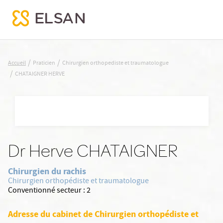
CHATAIGNER HERVE
/
/
Accueil
Praticien
Chirurgien orthopediste et traumatologue
/
CHATAIGNER HERVE
Nx:Aller
au
contenu
principal
Dr Herve CHATAIGNER
Chirurgien du rachis
Chirurgien orthopédiste et traumatologue
Conventionné secteur :
2
Adresse du cabinet de Chirurgien orthopédiste et