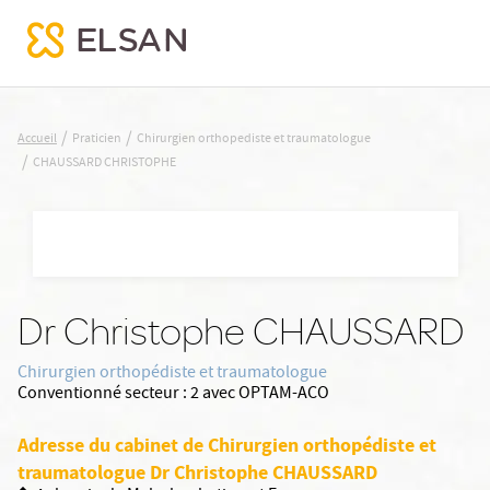
CHAUSSARD CHRISTOPHE
/
/
Accueil
Praticien
Chirurgien orthopediste et traumatologue
/
CHAUSSARD CHRISTOPHE
Nx:Aller
au
contenu
principal
Dr Christophe CHAUSSARD
Chirurgien orthopédiste et traumatologue
Conventionné secteur :
2 avec OPTAM-ACO
Adresse du cabinet de Chirurgien orthopédiste et
traumatologue Dr Christophe CHAUSSARD