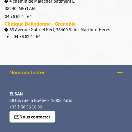
4 chemin de Malacher batiment E
38240
,
MEYLAN
04 76 62 41 64
Clinique Belledonne - Grenoble
83 Avenue Gabriel Péri, 38400 Saint-Martin-d'Hères
Tél :
04 76 62 41 64
Nous contacter
ELSAN
58 bis rue la Boétie - 75008 Paris
+33 1 58 56 16 80
Nous contacter