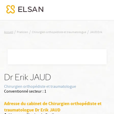
JAUD Erik
/
/
/
Accueil
Praticien
Chirurgien orthopediste et traumatologue
JAUD Erik
Nx:Aller
au
contenu
principal
Dr Erik JAUD
Chirurgien orthopédiste et traumatologue
Conventionné secteur :
1
Adresse du cabinet de Chirurgien orthopédiste et
traumatologue Dr Erik JAUD