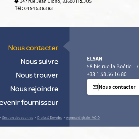
147 rue Jean Giono, 83600 FREJUS
Tél :
04 94 53 83 83
Nous contacter
ELSAN
Nous suivre
58 bis rue la Boétie - 
Nous trouver
+33 1 58 56 16 80
Nous contacter
Nous rejoindre
evenir fournisseur
-
-
-
Gestion des cookies
Droits & Devoirs
Agence digitale : VOID