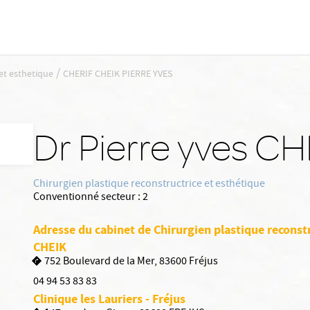
/
 et esthetique
CHERIF CHEIK PIERRE YVES
Dr Pierre yves C
Chirurgien plastique reconstructrice et esthétique
Conventionné secteur :
2
Adresse du cabinet de Chirurgien plastique reconst
CHEIK
752 Boulevard de la Mer, 83600 Fréjus
04 94 53 83 83
Clinique les Lauriers - Fréjus