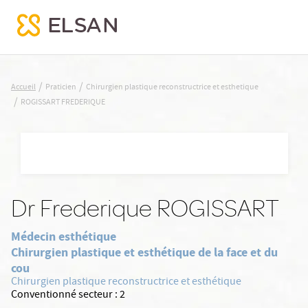
ROGISSART FREDERIQUE
/
/
Accueil
Praticien
Chirurgien plastique reconstructrice et esthetique
/
ROGISSART FREDERIQUE
Nx:Aller
au
contenu
principal
Dr Frederique ROGISSART
Médecin esthétique
Chirurgien plastique et esthétique de la face et du
cou
Chirurgien plastique reconstructrice et esthétique
Conventionné secteur :
2