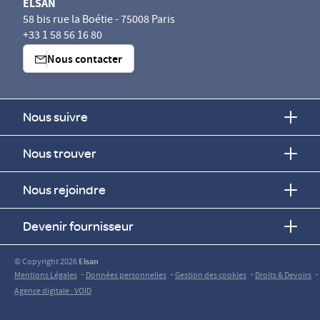
ELSAN
58 bis rue la Boétie - 75008 Paris
+33 1 58 56 16 80
Nous contacter
Nous suivre
Nous trouver
Nous rejoindre
Devenir fournisseur
© Copyright 2026
Elsan
-
-
-
-
Mentions Légales
Données personnelles
Gestion des cookies
Droits & Devoirs
Agence digitale : VOID