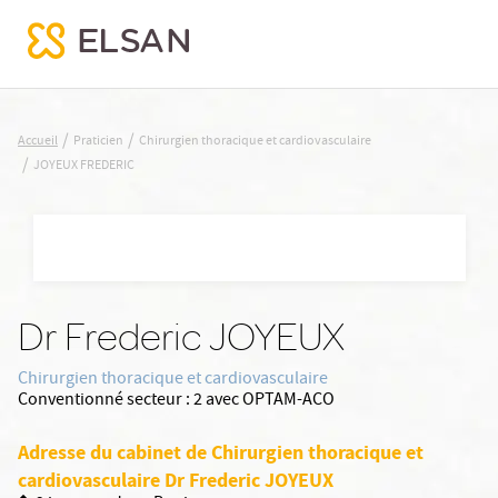
JOYEUX FREDERIC
/
/
Accueil
Praticien
Chirurgien thoracique et cardiovasculaire
/
JOYEUX FREDERIC
Nx:Aller
au
contenu
principal
Dr Frederic JOYEUX
Chirurgien thoracique et cardiovasculaire
Conventionné secteur :
2 avec OPTAM-ACO
Adresse du cabinet de Chirurgien thoracique et
cardiovasculaire Dr Frederic JOYEUX