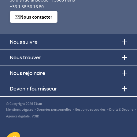
58 bis rue la Boétie - 75008 Paris
+33 1 58 56 16 80
Nous contacter
Nous suivre
Nous trouver
Nous rejoindre
Devenir fournisseur
© Copyright 2026
Elsan
-
-
-
-
Mentions Légales
Données personnelles
Gestion des cookies
Droits & Devoirs
Agence digitale : VOID