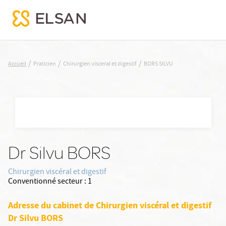
BORS SILVU
/
/
/
Accueil
Praticien
Chirurgien visceral et digestif
BORS SILVU
Nx:Aller
au
contenu
principal
Dr Silvu BORS
Chirurgien viscéral et digestif
Conventionné secteur :
1
Adresse du cabinet de Chirurgien viscéral et digestif
Dr Silvu BORS