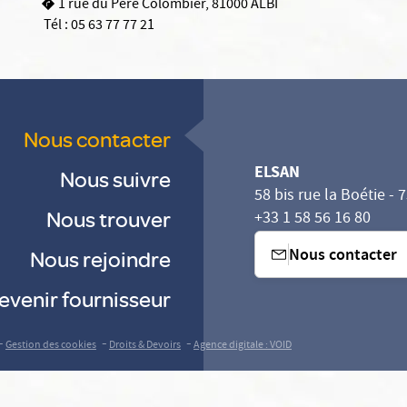
1 rue du Père Colombier, 81000 ALBI
Tél :
05 63 77 77 21
Nous contacter
ELSAN
Nous suivre
58 bis rue la Boétie - 
Nous trouver
+33 1 58 56 16 80
Nous contacter
Nous rejoindre
evenir fournisseur
-
-
-
Gestion des cookies
Droits & Devoirs
Agence digitale : VOID