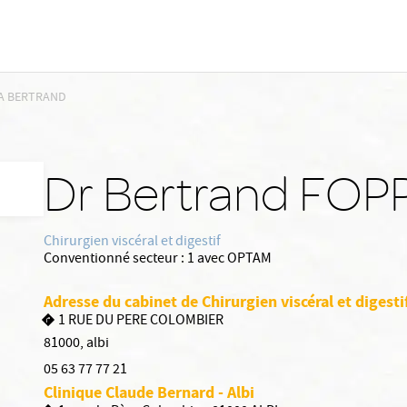
A BERTRAND
Dr Bertrand FOP
Chirurgien viscéral et digestif
Conventionné secteur :
1 avec OPTAM
Adresse du cabinet de Chirurgien viscéral et digest
1 RUE DU PERE COLOMBIER
81000
,
albi
05 63 77 77 21
Clinique Claude Bernard - Albi