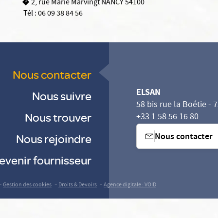
2, rue Marie Marvingt NANCY 54100
Tél :
06 09 38 84 56
Nous contacter
ELSAN
Nous suivre
58 bis rue la Boétie - 
Nous trouver
+33 1 58 56 16 80
Nous contacter
Nous rejoindre
evenir fournisseur
-
-
-
Gestion des cookies
Droits & Devoirs
Agence digitale : VOID